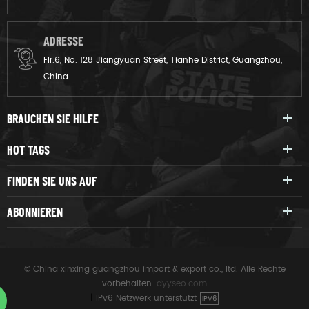
ADRESSE
Flr.6, No. 128 Jiangyuan Street, Tianhe District, Guangzhou,
China
BRAUCHEN SIE HILFE
HOT TAGS
FINDEN SIE UNS AUF
ABONNIEREN
© China xinxing guangzhou import & export co., ltd. Alle Rechte
vorbehalten.
dyyseo.com
|
IPv6 Netzwerk unterstützt
IPV6