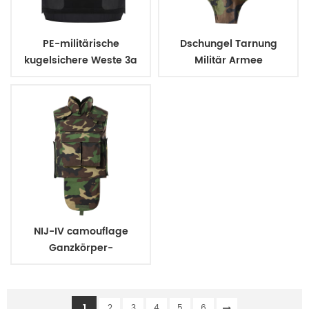
PE-militärische
Dschungel Tarnung
kugelsichere Weste 3a
Militär Armee
ballistischer
kugelsichere body suit
verschwiegen Stil
Weste
NIJ-IV camouflage
Ganzkörper-
kugelsichere Jacke
Weste
1
2
3
4
5
6