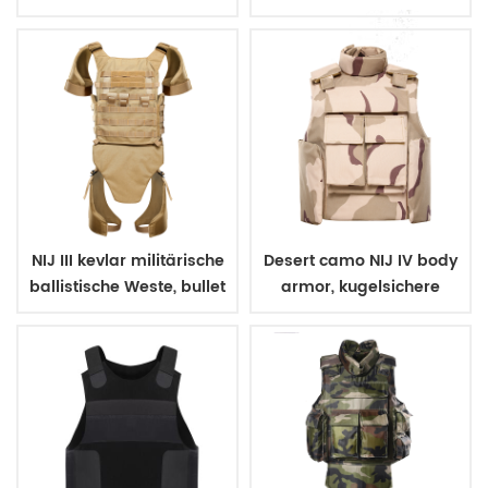
Militärarmee Polizei
carrier
NIJ III kevlar militärische
Desert camo NIJ IV body
ballistische Weste, bullet
armor, kugelsichere
proof body armor
ballistische Polizei
Weste