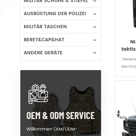
MILITÄR SCHUHE & STIEFEL
AUSRÜSTUNG DER POLIZEI
MILITÄR TASCHEN
BERET&CAP&HAT
NI
takti
ANDERE GERÄTE
Versen
des Körp
Pist
u
OEM & ODM SERVICE
Willkommen OEM/ODM-