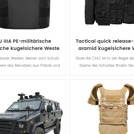
J IIIA PE-militärische
Tactical quick release
sche kugelsichere Weste
aramid kugelsichere 
zu verbergen
kbarer Westen dienen zum Schutz
Stufe IIIA (3A) ist in der Regel d
ers des Benutzers aus Pistole und
Ebene des Schutzes finden Sie
ole Feuer, während die übrigen
weichen Panzer. Die Weste schütz
nauffällig auf die anderen.
alles aus einer BB-gun, eine .4
Das ist der großartige Schutz
Begnügen Sie sich nicht für 
Unterhosen, bieten sich die level
Niveau II.