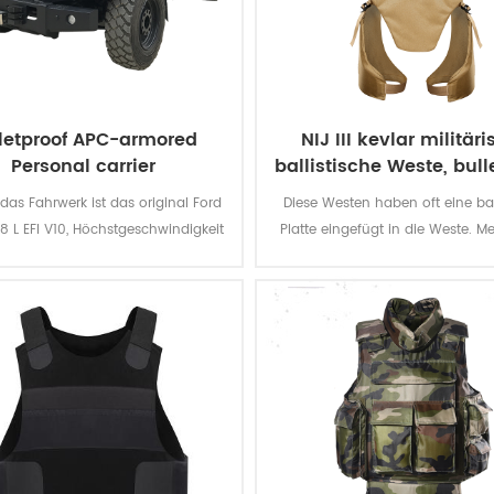
letproof APC-armored
NIJ III kevlar militär
Personal carrier
ballistische Weste, bull
body armor
das Fahrwerk ist das original Ford
Diese Westen haben oft eine bal
8 L EFI V10, Höchstgeschwindigkeit
Platte eingefügt in die Weste. Me
, könnte es laden, 10-12 Soldaten
Keramik-Platten verwendet wer
bei max.
mit einem weichen Weste, b
zusätzlichen Schutz gegen G
Runden, metallischen Komponen
dicht gewebte Faser Schichte
können weiche Rüstung Resiste
Stich-und Schrägstrich-Angri
Messer und ähnliche close-q
Waffen.