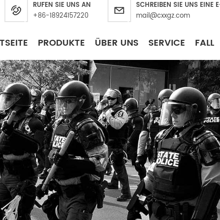
RUFEN SIE UNS AN
SCHREIBEN SIE UNS EINE 
+86-18924157220
mail@cxxgz.com
TSEITE
PRODUKTE
ÜBER UNS
SERVICE
FALL