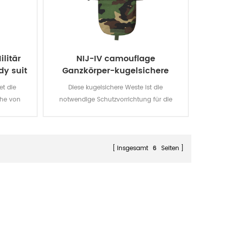
litär
NIJ-IV camouflage
dy suit
Ganzkörper-kugelsichere
Jacke Weste
et die
Diese kugelsichere Weste ist die
ihe von
notwendige Schutzvorrichtung für die
ör. MOLLE
Polizei-und Führungskräfte in der
zifischen
öffentlichen Anlass auch den Vorzug gibt,
 harte
um den Kampf der Polizei.
gefügt
insgesamt
6
Seiten
esserten