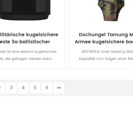
litärische kugelsichere
Dschungel Tarnung Mi
este 3a ballistischer
Armee kugelsichere bo
verschwiegen Stil
Weste
ste ist eine externe kugelsichere
360°MOLLE load-bearing biet
te, die getragen werden kann,
Kapazität zum tragen einer Re
n unter dem Tuch. Es ist ein level
taktischen Produkten und Zubeh
IA Schutz kugelsichere Weste.
Beutel sind modular auf die spe
Bedürfnisse Ihres Teams und
2
3
4
5
6
Rüstung Platten können Hinzu
werden, um die Träger für verb
Schutz.