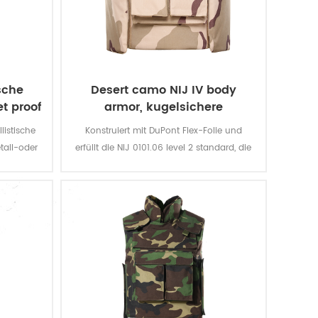
ische
Desert camo NIJ IV body
et proof
armor, kugelsichere
ballistische Polizei Weste
listische
Konstruiert mit DuPont Flex-Folie und
tall-oder
erfüllt die NIJ 0101.06 level 2 standard, die
den kann
Bereitstellung von front -, Heck-und
ietet
Seitenschutz.Der äußere Träger ist aus
ewehr-
strapazierfähige 600D Cordura und
ten oder
wasserdicht.
n geben
nz gegen
ffe von
uarter