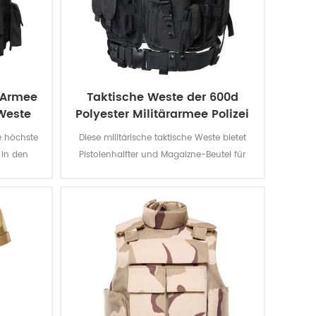
-Armee
Taktische Weste der 600d
Weste
Polyester Militärarmee Polizei
ie höchste
Diese militärische taktische Weste bietet
 in den
Pistolenhalfter und Magaizne-Beutel für
t Sie vor
spezielle Missionen. Das Polyester-Oxford-
4 magnum.
Gewebe mit PVC-Beschichtung macht die
, den.
Weste langlebig und wasserdicht.
andere
-II-a oder