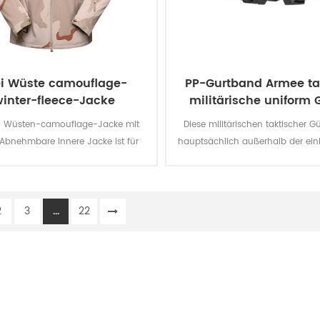
ei Wüste camouflage-
PP-Gurtband Armee ta
inter-fleece-Jacke
militärische uniform G
ei Wüsten-camouflage-Jacke mit
Diese militärischen taktischer Gü
-Abnehmbare Innere Jacke ist für
hauptsächlich außerhalb der einh
Soldat. Das wichtigste material ist
von den Soldaten.
ester, der Prozess der Stoff ist von
der Weberei.
2
3
...
22