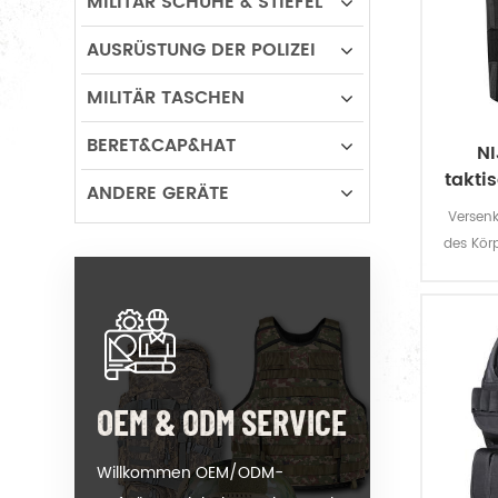
MILITÄR SCHUHE & STIEFEL
AUSRÜSTUNG DER POLIZEI
MILITÄR TASCHEN
BERET&CAP&HAT
NI
takti
ANDERE GERÄTE
Versen
des Körp
Pist
u
OEM & ODM SERVICE
Willkommen OEM/ODM-