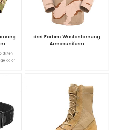
tarnung
drei Farben Wüstentarnung
rm
Armeeuniform
Soldaten
age color
enische