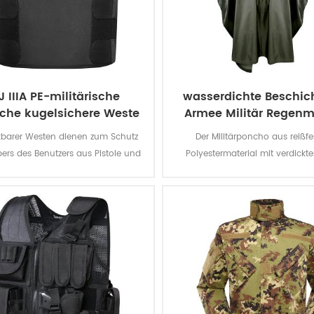
J IIIA PE-militärische
wasserdichte Beschic
sche kugelsichere Weste
Armee Militär Regenm
zu verbergen
Poncho
kbarer Westen dienen zum Schutz
Der Militärponcho aus reißf
ers des Benutzers aus Pistole und
Polyestermaterial mit verdickt
ole Feuer, während die übrigen
bietet einen besseren Wettersch
nauffällig auf die anderen.
dauerhaft wasserabweisend und
abrieb- und reißfest.