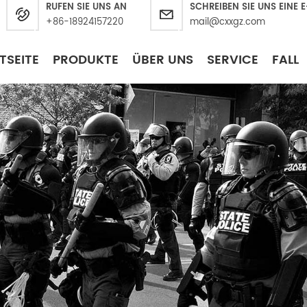
RUFEN SIE UNS AN
SCHREIBEN SIE UNS EINE 
+86-18924157220
mail@cxxgz.com
TSEITE
PRODUKTE
ÜBER UNS
SERVICE
FALL