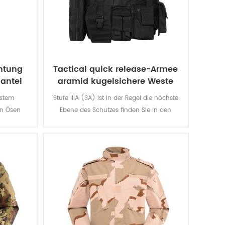
htung
Tactical quick release-Armee
antel
aramid kugelsichere Weste
estem
Stufe IIIA (3A) ist in der Regel die höchste
en Ösen
Ebene des Schutzes finden Sie in den
utz, ist
weichen Panzer. Die Weste schützt Sie vor
 äußerst
alles aus einer BB-gun, eine .44 magnum.
Das ist der großartige Schutz, den.
Begnügen Sie sich nicht für andere
Unterhosen, bieten sich die level-II-a oder
Niveau II.