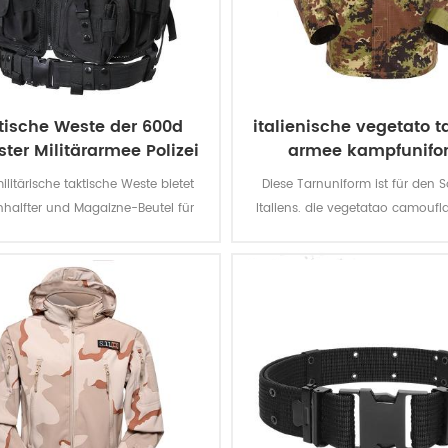
tische Weste der 600d
italienische vegetato 
ster Militärarmee Polizei
armee kampfunifo
ilitärische taktische Weste bietet
Diese Tarnuniform ist für den 
enhalfter und Magaizne-Beutel für
Italiens. die vegetatao camoufl
e Missionen. Das Polyester-Oxford-
multicam passt feldartig itali
mit PVC-Beschichtung macht die
Umwelt.
te langlebig und wasserdicht.