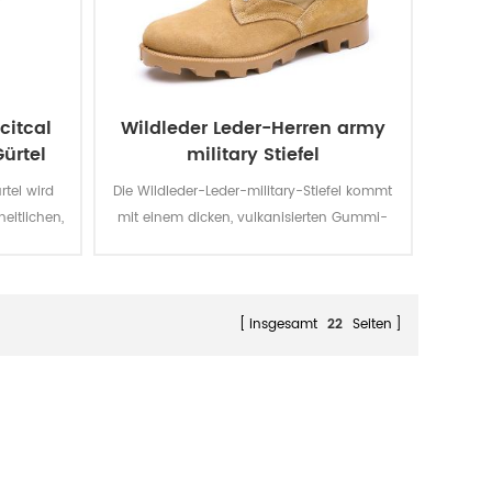
citcal
Wildleder Leder-Herren army
ürtel
military Stiefel
rtel wird
Die Wildleder-Leder-military-Stiefel kommt
eitlichen,
mit einem dicken, vulkanisierten Gummi-
Mitnehmer-Panama-Außensohle für
verbesserte Traktion, während Sie
unterwegs sind. Top Qualität aus echtem
Leder eine gute Qualität, langlebig,
insgesamt
22
Seiten
komfortabel, atmungsaktiv. Mit der
optionalen wasserdicht, öl-beständig,
resistent gegen Feuer, stab-Beweis-
Funktion.