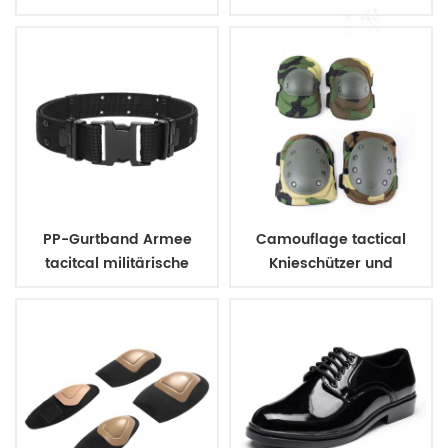
kugelsichere Weste
Militärarmee Polizei
PP-Gurtband Armee
Camouflage tactical
tacitcal militärische
Knieschützer und
uniform Gürtel
Ellbogenschützer