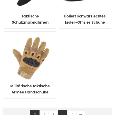
Taktische
Poliert schwarz echtes
Schutzmaßnahmen
Leder-Offizier Schuhe
assault Knie pads elbow
pads
Militärische taktische
Armee Handschuhe
combat
1
...
2
3
14