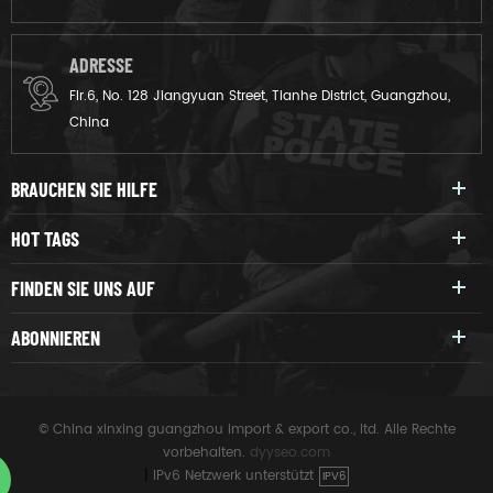
ADRESSE
Flr.6, No. 128 Jiangyuan Street, Tianhe District, Guangzhou,
China
BRAUCHEN SIE HILFE
HOT TAGS
FINDEN SIE UNS AUF
ABONNIEREN
© China xinxing guangzhou import & export co., ltd. Alle Rechte
vorbehalten.
dyyseo.com
|
IPv6 Netzwerk unterstützt
IPV6