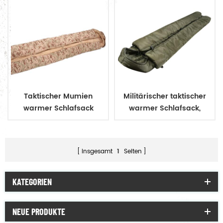
Taktischer Mumien
Militärischer taktischer
warmer Schlafsack
warmer Schlafsack,
wasserdicht, für
Outdoor-Camping und
Mumienschlafsack
insgesamt
1
Seiten
KATEGORIEN
NEUE PRODUKTE