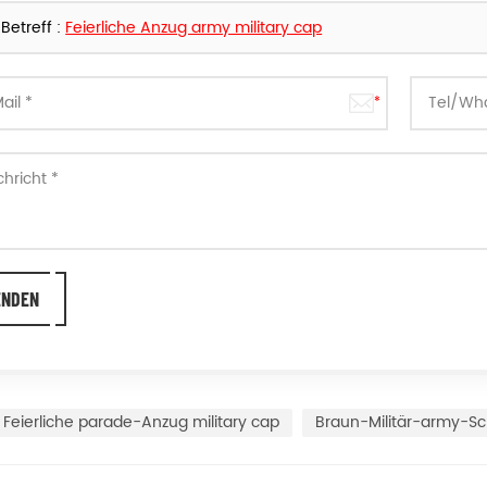
Betreff :
Feierliche Anzug army military cap
Feierliche parade-Anzug military cap
Braun-Militär-army-S