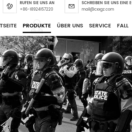
RUFEN SIE UNS AN
SCHREIBEN SIE UNS EINE 
+86-18924157220
mail@cxxgz.com
TSEITE
PRODUKTE
ÜBER UNS
SERVICE
FALL