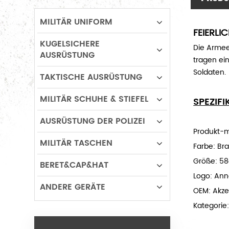
MILITÄR UNIFORM
FEIERLI
KUGELSICHERE
Die Armee
AUSRÜSTUNG
tragen ein
Soldaten.
TAKTISCHE AUSRÜSTUNG
MILITÄR SCHUHE & STIEFEL
SPEZIF
AUSRÜSTUNG DER POLIZEI
Produkt-m
MILITÄR TASCHEN
Farbe: Br
Größe: 58
BERET&CAP&HAT
Logo: An
ANDERE GERÄTE
OEM: Akze
Kategorie