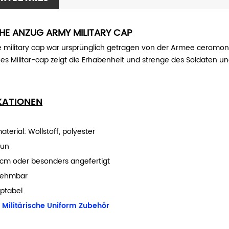
CHE ANZUG ARMY MILITARY CAP
 military cap war ursprünglich getragen von der Armee ceromoni
es Militär-cap zeigt die Erhabenheit und strenge des Soldaten und 
IKATIONEN
aterial:
Wollstoff, polyester
aun
cm oder besonders angefertigt
nehmbar
ptabel
:
Militärische Uniform Zubehör