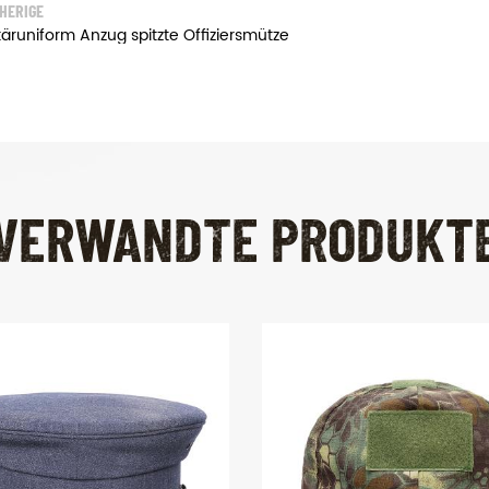
HERIGE
itäruniform Anzug spitzte Offiziersmütze
VERWANDTE PRODUKT