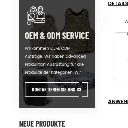
DETAIL
A
OEM & ODM SERVICE
Willkommen OEM/ODM-
Aufträge. Wir haben advanced
Produktion Ausrüstung für alle
Produkte der Kategorien. Wir
können Ihr logo auf unsere
heiß-Verkauf Modell oder helfen
KONTAKTIEREN SIE UNS
Ihnen bei der Herstellung von
ANWEN
Aufträgen, wenn Sie sich treffen
toughissues. Wir unterstützen
unsere Kunden Wert auf design
NEUE PRODUKTE