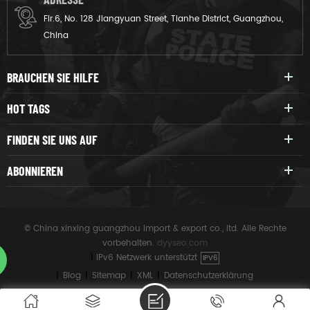
Flr.6, No. 128 Jiangyuan Street, Tianhe District, Guangzhou,
China
BRAUCHEN SIE HILFE
HOT TAGS
FINDEN SIE UNS AUF
ABONNIEREN
© China xinxing guangzhou import & export co., ltd. Alle Rechte
vorbehalten.
dyyseo.com
|
IPv6 Netzwerk unterstützt
IPV6
|
Blog
|
Sitemap
|
XML
|
Datenschutzerklärung