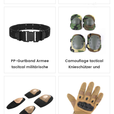
kugelsichere Weste
Militärarmee Polizei
PP-Gurtband Armee
Camouflage tactical
tacitcal militärische
Knieschützer und
uniform Gürtel
Ellbogenschützer