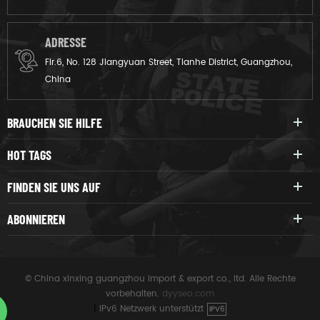
ADRESSE
Flr.6, No. 128 Jiangyuan Street, Tianhe District, Guangzhou,
China
BRAUCHEN SIE HILFE
HOT TAGS
FINDEN SIE UNS AUF
ABONNIEREN
© China xinxing guangzhou import & export co., ltd. Alle Rechte
vorbehalten.
dyyseo.com
|
IPv6 Netzwerk unterstützt
IPV6