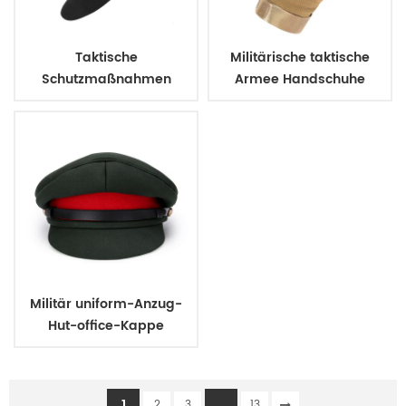
Taktische
Militärische taktische
Schutzmaßnahmen
Armee Handschuhe
assault Knie pads elbow
combat
pads
Militär uniform-Anzug-
Hut-office-Kappe
1
...
2
3
13