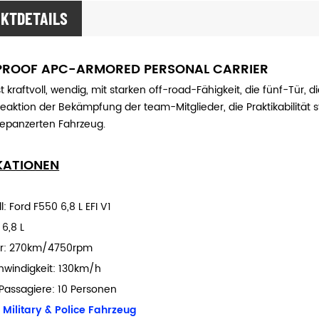
KTDETAILS
PROOF APC-ARMORED PERSONAL CARRIER
t kraftvoll, wendig, mit starken off-road-Fähigkeit, die fünf-Tür
eaktion der Bekämpfung der team-Mitglieder, die Praktikabilität stark
epanzerten Fahrzeug.
IKATIONEN
l: Ford F550 6,8 L EFI V1
6,8 L
r: 270km/4750rpm
windigkeit: 130km/h
 Passagiere: 10 Personen
:
Military & Police Fahrzeug