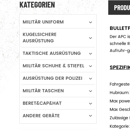
KATEGORIEN
PRODU
MILITÄR UNIFORM
BULLET
KUGELSICHERE
Der APC is
AUSRÜSTUNG
schnelle R
Aufruhr-g
TAKTISCHE AUSRÜSTUNG
MILITÄR SCHUHE & STIEFEL
SPEZIF
AUSRÜSTUNG DER POLIZEI
Fahrgestel
MILITÄR TASCHEN
Hubraum: 
Max powe
BERET&CAP&HAT
Max Gesch
ANDERE GERÄTE
Zulässige
Kategorie