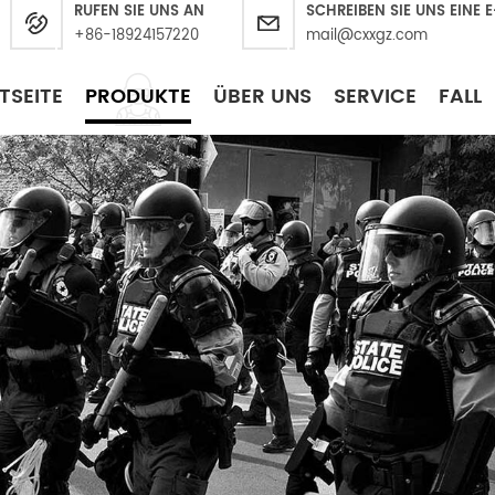
RUFEN SIE UNS AN
SCHREIBEN SIE UNS EINE 
+86-18924157220
mail@cxxgz.com
TSEITE
PRODUKTE
ÜBER UNS
SERVICE
FALL