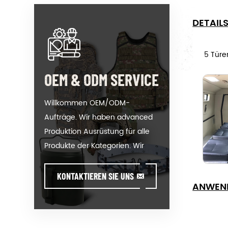
DETAIL
5 Türe
OEM & ODM SERVICE
Willkommen OEM/ODM-
Aufträge. Wir haben advanced
Produktion Ausrüstung für alle
Produkte der Kategorien. Wir
können Ihr logo auf unsere
heiß-Verkauf Modell oder helfen
KONTAKTIEREN SIE UNS
ANWEN
Ihnen bei der Herstellung von
Aufträgen, wenn Sie sich treffen
toughissues. Wir unterstützen