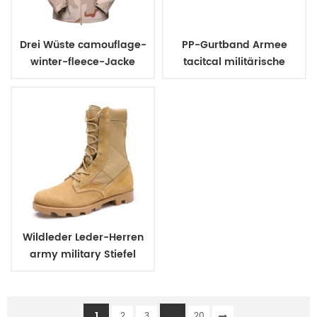
Drei Wüste camouflage-
PP-Gurtband Armee
winter-fleece-Jacke
tacitcal militärische
uniform Gürtel
Wildleder Leder-Herren
army military Stiefel
1
...
2
3
20