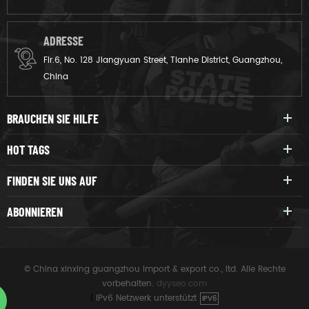
ADRESSE
Flr.6, No. 128 Jiangyuan Street, Tianhe District, Guangzhou,
China
BRAUCHEN SIE HILFE
HOT TAGS
FINDEN SIE UNS AUF
ABONNIEREN
© China xinxing guangzhou import & export co., ltd. Alle Rechte
vorbehalten.
dyyseo.com
|
IPv6 Netzwerk unterstützt
IPV6