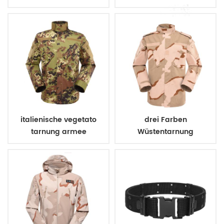
kugelsichere Weste
Militärarmee Polizei
italienische vegetato
drei Farben
tarnung armee
Wüstentarnung
kampfuniform
Armeeuniform