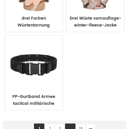
drei Farben
Drei Wüste camouflage-
Wüstentarnung
winter-fleece-Jacke
Armeeuniform
PP-Gurtband Armee
tacitcal militärische
uniform Gürtel
1
...
2
3
19