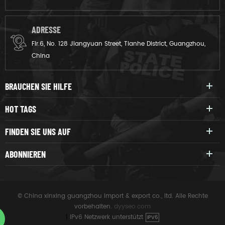
ADRESSE
Flr.6, No. 128 Jiangyuan Street, Tianhe District, Guangzhou,
China
BRAUCHEN SIE HILFE
HOT TAGS
FINDEN SIE UNS AUF
ABONNIEREN
© China xinxing guangzhou import & export co., ltd. Alle Rechte
vorbehalten.
dyyseo.com
|
IPv6 Netzwerk unterstützt
IPV6