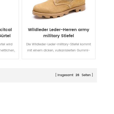
citcal
Wildleder Leder-Herren army
ürtel
military Stiefel
rtel wird
Die Wildleder-Leder-military-Stiefel kommt
eitlichen,
mit einem dicken, vulkanisierten Gummi-
Mitnehmer-Panama-Außensohle für
verbesserte Traktion, während Sie
unterwegs sind. Top Qualität aus echtem
Leder eine gute Qualität, langlebig,
insgesamt
26
Seiten
komfortabel, atmungsaktiv. Mit der
optionalen wasserdicht, öl-beständig,
resistent gegen Feuer, stab-Beweis-
Funktion.