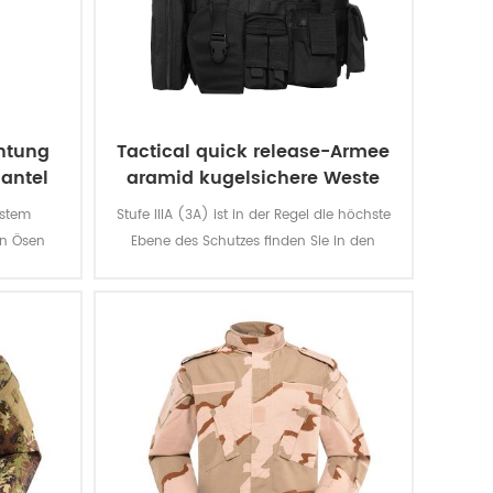
htung
Tactical quick release-Armee
antel
aramid kugelsichere Weste
estem
Stufe IIIA (3A) ist in der Regel die höchste
en Ösen
Ebene des Schutzes finden Sie in den
utz, ist
weichen Panzer. Die Weste schützt Sie vor
 äußerst
alles aus einer BB-gun, eine .44 magnum.
Das ist der großartige Schutz, den.
Begnügen Sie sich nicht für andere
Unterhosen, bieten sich die level-II-a oder
Niveau II.