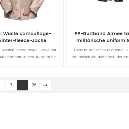
ei Wüste camouflage-
PP-Gurtband Armee ta
inter-fleece-Jacke
militärische uniform G
ei Wüsten-camouflage-Jacke mit
Diese militärischen taktischer Gü
-Abnehmbare Innere Jacke ist für
hauptsächlich außerhalb der einh
Soldat. Das wichtigste material ist
von den Soldaten.
ester, der Prozess der Stoff ist von
der Weberei.
2
3
...
26