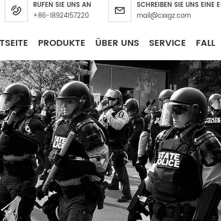
RUFEN SIE UNS AN
SCHREIBEN SIE UNS EINE 
+86-18924157220
mail@cxxgz.com
TSEITE
PRODUKTE
ÜBER UNS
SERVICE
FALL