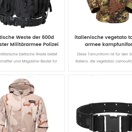
tische Weste der 600d
italienische vegetato 
ster Militärarmee Polizei
armee kampfunifo
ilitärische taktische Weste bietet
Diese Tarnuniform ist für den 
enhalfter und Magaizne-Beutel für
Italiens. die vegetatao camoufl
e Missionen. Das Polyester-Oxford-
multicam passt feldartig itali
mit PVC-Beschichtung macht die
Umwelt.
te langlebig und wasserdicht.