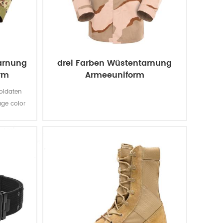
tarnung
drei Farben Wüstentarnung
rm
Armeeuniform
Soldaten
age color
enische