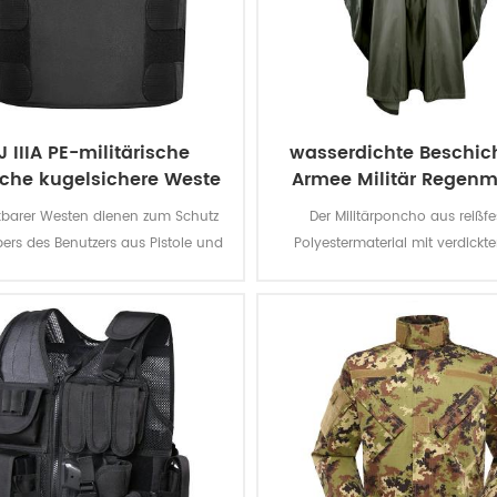
J IIIA PE-militärische
wasserdichte Beschic
sche kugelsichere Weste
Armee Militär Regenm
zu verbergen
Poncho
kbarer Westen dienen zum Schutz
Der Militärponcho aus reißf
ers des Benutzers aus Pistole und
Polyestermaterial mit verdickt
ole Feuer, während die übrigen
bietet einen besseren Wettersch
nauffällig auf die anderen.
dauerhaft wasserabweisend und
abrieb- und reißfest.