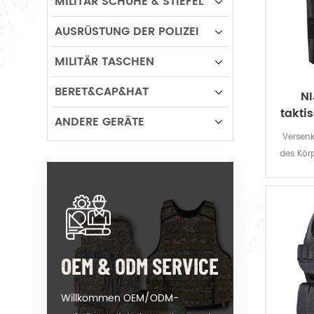
MILITÄR SCHUHE & STIEFEL
AUSRÜSTUNG DER POLIZEI
MILITÄR TASCHEN
BERET&CAP&HAT
NI
takti
ANDERE GERÄTE
Versen
des Körp
Pist
u
OEM & ODM SERVICE
Willkommen OEM/ODM-