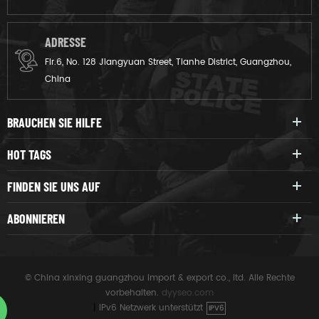
ADRESSE
Flr.6, No. 128 Jiangyuan Street, Tianhe District, Guangzhou,
China
BRAUCHEN SIE HILFE
HOT TAGS
FINDEN SIE UNS AUF
ABONNIEREN
© China xinxing guangzhou import & export co., ltd. Alle Rechte
vorbehalten.
dyyseo.com
|
IPv6 Netzwerk unterstützt
IPV6