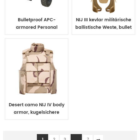
Bulletproof APC-
NIJ III kevlar militärische
armored Personal
ballistische Weste, bullet
carrier
proof body armor
Desert camo NIJ IV body
armor, kugelsichere
ballistische Polizei
Weste
1
...
2
3
7