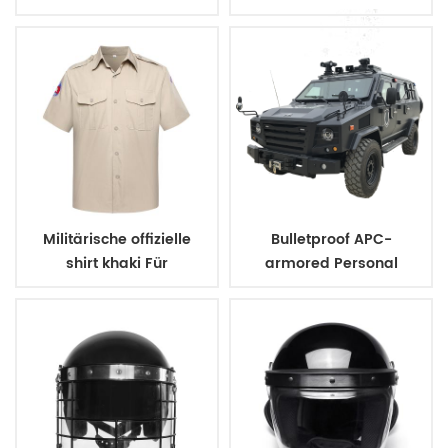
security-uniform
uniform
Militärische offizielle
Bulletproof APC-
shirt khaki Für
armored Personal
kambodschanische
carrier
Polizei