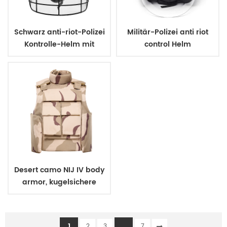
Schwarz anti-riot-Polizei
Militär-Polizei anti riot
Kontrolle-Helm mit
control Helm
Visier
Desert camo NIJ IV body
armor, kugelsichere
ballistische Polizei
Weste
1
...
2
3
7