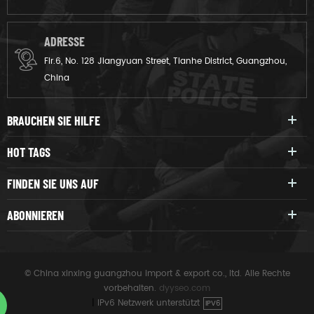
ADRESSE
Flr.6, No. 128 Jiangyuan Street, Tianhe District, Guangzhou,
China
BRAUCHEN SIE HILFE
HOT TAGS
FINDEN SIE UNS AUF
ABONNIEREN
© China xinxing guangzhou import & export co., ltd. Alle Rechte
vorbehalten.
dyyseo.com
|
IPv6 Netzwerk unterstützt
IPV6