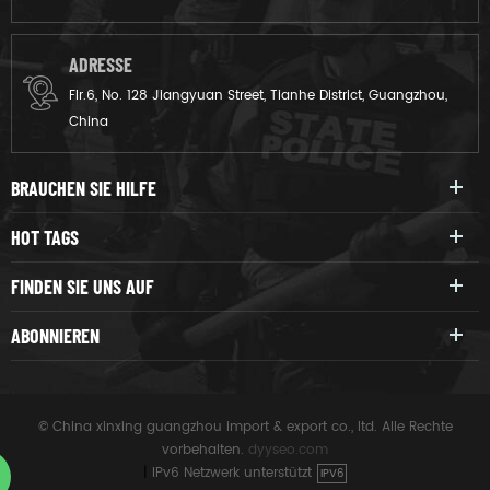
ADRESSE
Flr.6, No. 128 Jiangyuan Street, Tianhe District, Guangzhou,
China
BRAUCHEN SIE HILFE
HOT TAGS
FINDEN SIE UNS AUF
ABONNIEREN
© China xinxing guangzhou import & export co., ltd. Alle Rechte
vorbehalten.
dyyseo.com
|
IPv6 Netzwerk unterstützt
IPV6