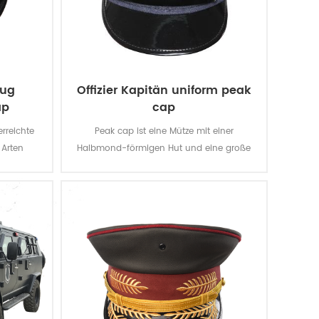
zug
Offizier Kapitän uniform peak
ap
cap
erreichte
Peak cap ist eine Mütze mit einer
 Arten
Halbmond-förmigen Hut und eine große
 Paraden
Spitze. Es war ursprünglich getragen durch
gehen um
die Offiziere der Armee des Zaristischen
Offizier
Russland, und allmählich zu verbreiten, um
 weiter.
andere Länder und Regionen.