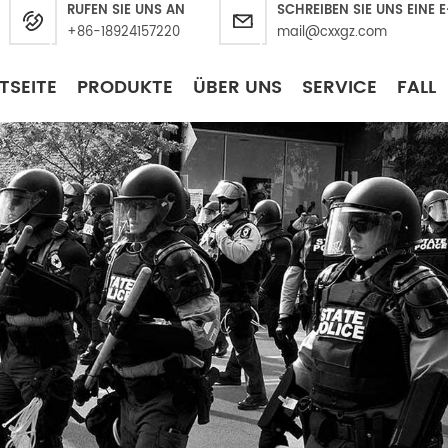
RUFEN SIE UNS AN
SCHREIBEN SIE UNS EINE 
+86-18924157220
mail@cxxgz.com
TSEITE
PRODUKTE
ÜBER UNS
SERVICE
FALL