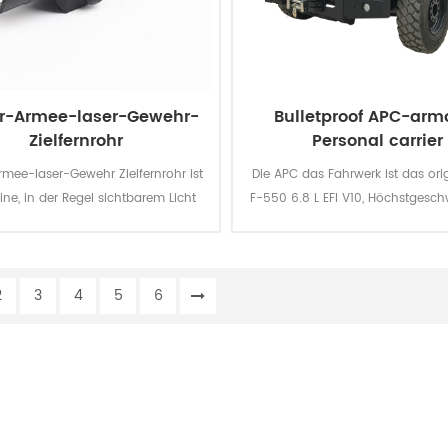
är-Armee-laser-Gewehr-
Bulletproof APC-arm
Zielfernrohr
Personal carrier
Armee-laser-Gewehr Zielfernrohr ist
Die APC das Fahrwerk ist das ori
eine, in der Regel sichtbarem Licht
F-550 6.8 L EFI V10, Höchstgesch
auf platziert eine Pistole oder ein
130km/h, könnte es laden, 10-12
ausgerichtet und emittieren einen
bei max.
Strahl parallel zum Faß.
2
3
4
5
6