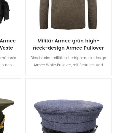
-Armee
Militär Armee grün high-
Weste
neck-design Armee Pullover
Wolle
ie höchste
Dies ist eine militärische high-neck-design
 in den
Armee Wolle Pullover, mit Schulter-und
t Sie vor
Rücken-Verstärkung und l ooks toll mit
4 magnum.
einem einheitlichen .
, den.
andere
-II-a oder