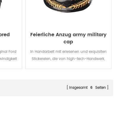
ored
Feierliche Anzug army military
cap
ginal Ford
In Handarbeit mit erlesenen und exquisiten
windigkeit
Stickereien, die von high-tech-Handwerk,
 Soldaten
die Armee military cap ist atmungsaktiv,
wind-und Sonnenschutz.
insgesamt
6
Seiten