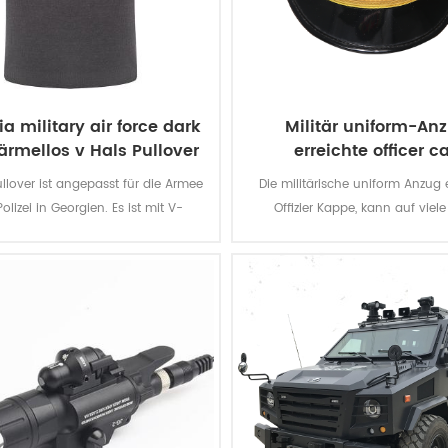
a military air force dark
Militär uniform-An
ärmellos v Hals Pullover
erreichte officer c
ullover ist angepasst für die Armee
Die militärische uniform Anzug 
olizei in Georgien. Es ist mit V-
Offizier Kappe, kann auf viele
nitt und ärmelloses design, mit
verwendet werden, wie treffen,
dary Buchstaben in der vorderen
und anderen Situationen. Sie 
 Es ist speziell für die Soldaten in
mit einem formalen outfit, wie 
Georgien.
Anzug, captain-uniform und so