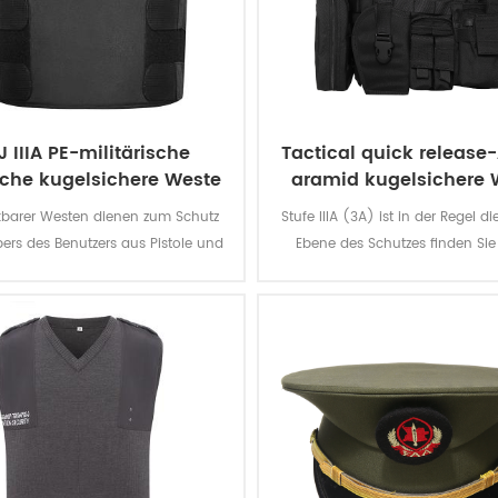
J IIIA PE-militärische
Tactical quick release
sche kugelsichere Weste
aramid kugelsichere 
zu verbergen
kbarer Westen dienen zum Schutz
Stufe IIIA (3A) ist in der Regel d
ers des Benutzers aus Pistole und
Ebene des Schutzes finden Sie
ole Feuer, während die übrigen
weichen Panzer. Die Weste schütz
nauffällig auf die anderen.
alles aus einer BB-gun, eine .4
Das ist der großartige Schutz
Begnügen Sie sich nicht für 
Unterhosen, bieten sich die level
Niveau II.