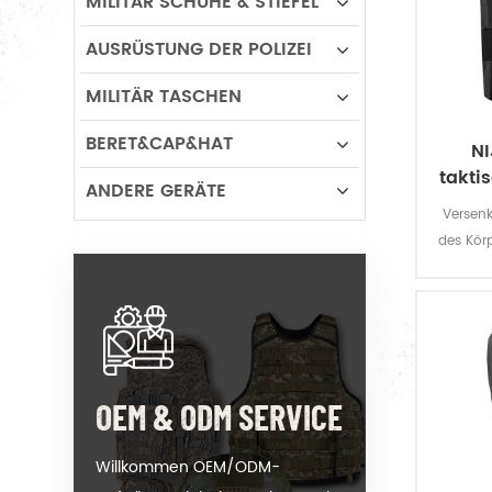
MILITÄR SCHUHE & STIEFEL
AUSRÜSTUNG DER POLIZEI
MILITÄR TASCHEN
BERET&CAP&HAT
NI
takti
ANDERE GERÄTE
Versen
des Körp
Pist
u
OEM & ODM SERVICE
Willkommen OEM/ODM-