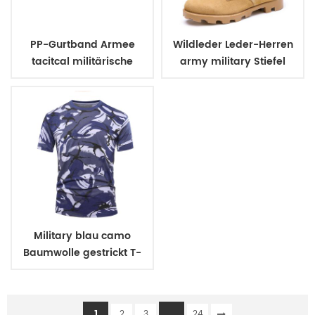
PP-Gurtband Armee
Wildleder Leder-Herren
tacitcal militärische
army military Stiefel
uniform Gürtel
Military blau camo
Baumwolle gestrickt T-
shirt
1
...
2
3
24