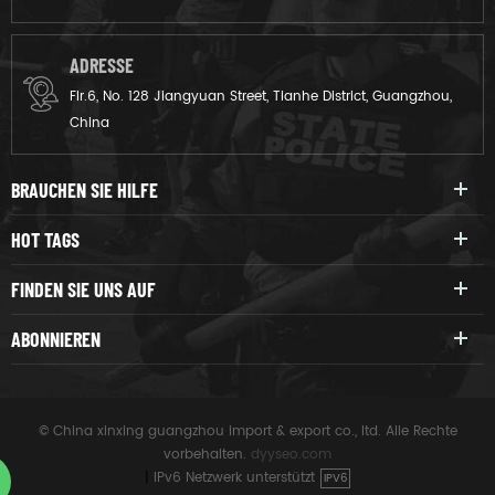
ADRESSE
Flr.6, No. 128 Jiangyuan Street, Tianhe District, Guangzhou,
China
BRAUCHEN SIE HILFE
HOT TAGS
FINDEN SIE UNS AUF
ABONNIEREN
© China xinxing guangzhou import & export co., ltd. Alle Rechte
vorbehalten.
dyyseo.com
|
IPv6 Netzwerk unterstützt
IPV6