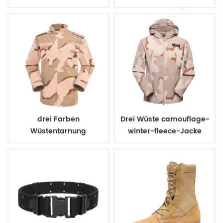
Militärarmee Polizei
kampfuniform
drei Farben
Drei Wüste camouflage-
Wüstentarnung
winter-fleece-Jacke
Armeeuniform