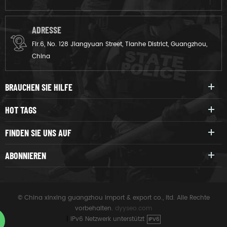
ADRESSE
Flr.6, No. 128 Jiangyuan Street, Tianhe District, Guangzhou,
China
BRAUCHEN SIE HILFE
HOT TAGS
FINDEN SIE UNS AUF
ABONNIEREN
© China xinxing guangzhou import & export co., ltd. Alle Rechte
vorbehalten.
dyyseo.com
|
IPv6 Netzwerk unterstützt
IPV6