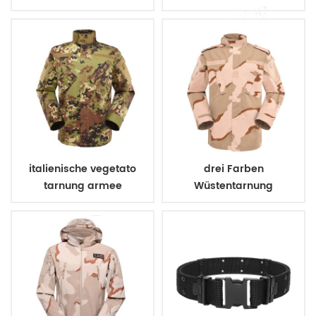
Militärarmee Polizei
italienische vegetato
drei Farben
tarnung armee
Wüstentarnung
kampfuniform
Armeeuniform