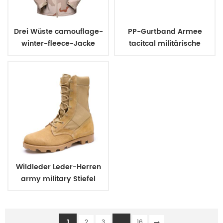
Drei Wüste camouflage-
PP-Gurtband Armee
winter-fleece-Jacke
tacitcal militärische
uniform Gürtel
Wildleder Leder-Herren
army military Stiefel
1
...
2
3
16