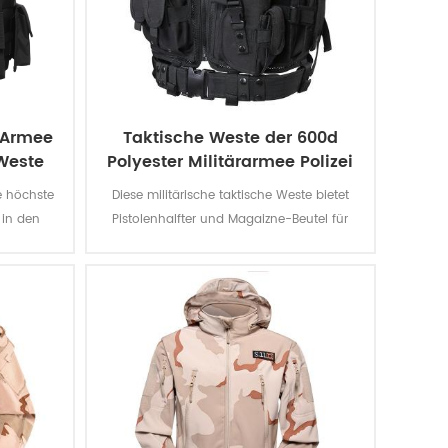
-Armee
Taktische Weste der 600d
Weste
Polyester Militärarmee Polizei
ie höchste
Diese militärische taktische Weste bietet
 in den
Pistolenhalfter und Magaizne-Beutel für
t Sie vor
spezielle Missionen. Das Polyester-Oxford-
4 magnum.
Gewebe mit PVC-Beschichtung macht die
, den.
Weste langlebig und wasserdicht.
andere
-II-a oder