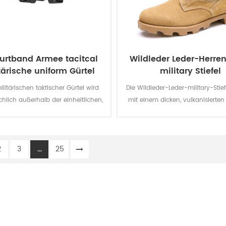
urtband Armee tacitcal
Wildleder Leder-Herre
tärische uniform Gürtel
military Stiefel
ilitärischen taktischer Gürtel wird
Die Wildleder-Leder-military-Sti
hlich außerhalb der einheitlichen,
mit einem dicken, vulkanisiert
von den Soldaten.
Mitnehmer-Panama-Außensoh
verbesserte Traktion, währen
unterwegs sind. Top Qualität a
2
3
...
25
Leder eine gute Qualität, lang
komfortabel, atmungsaktiv. M
optionalen wasserdicht, öl-bes
resistent gegen Feuer, stab-B
Funktion.