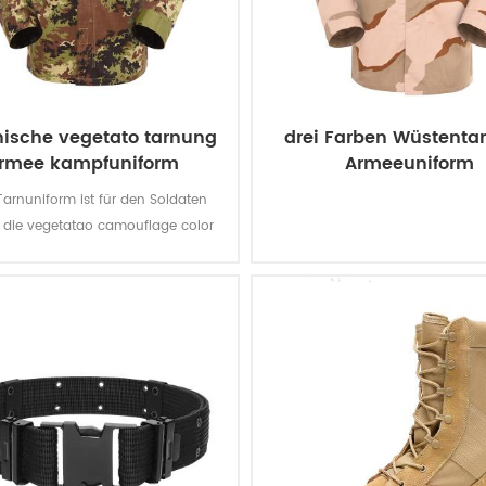
enische vegetato tarnung
drei Farben Wüstenta
rmee kampfuniform
Armeeuniform
Tarnuniform ist für den Soldaten
s. die vegetatao camouflage color
cam passt feldartig italienische
Umwelt.