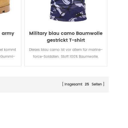
n army
Military blau camo Baumwolle
gestrickt T-shirt
efel kommt
Dieses blau camo ist vor allem für marine-
en Gummi-
force-Soldaten. Stoff:100% Baumwolle,
le für
gestrickt, 160 G / qm, weich und bequem,
d Sie
atmungsaktiv und gute Schweiß-
us echtem
absorption, die Farbe Echtheiten Licht -,
lebig,
Wasch-und Reibung ist level 3-4
insgesamt
25
Seiten
it der
tändig,
eweis-