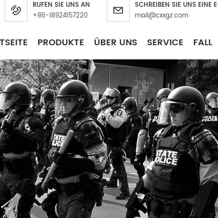
RUFEN SIE UNS AN
SCHREIBEN SIE UNS EINE 
+86-18924157220
mail@cxxgz.com
TSEITE
PRODUKTE
ÜBER UNS
SERVICE
FALL