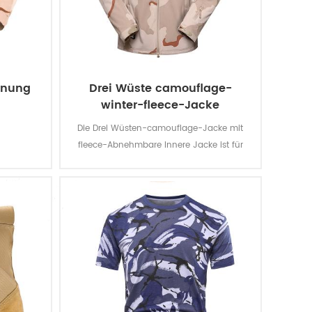
rnung
Drei Wüste camouflage-
winter-fleece-Jacke
Die Drei Wüsten-camouflage-Jacke mit
fleece-Abnehmbare Innere Jacke ist für
Militär-Soldat. Das wichtigste material ist
100% polyester, der Prozess der Stoff ist von
der Weberei.