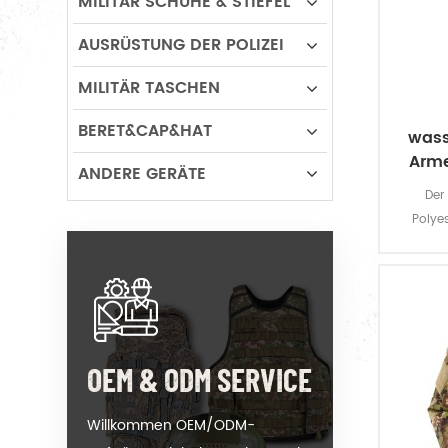
MILITÄR SCHUHE & STIEFEL
AUSRÜSTUNG DER POLIZEI
MILITÄR TASCHEN
BERET&CAP&HAT
wass
Arme
ANDERE GERÄTE
Der
Polye
bietet
dauerha
OEM & ODM SERVICE
Willkommen OEM/ODM-