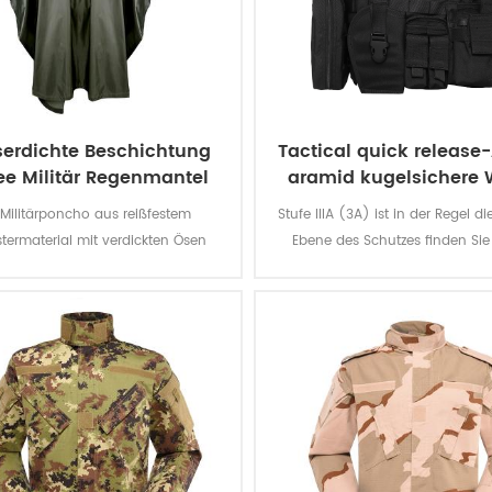
erdichte Beschichtung
Tactical quick release
e Militär Regenmantel
aramid kugelsichere 
Poncho
 Militärponcho aus reißfestem
Stufe IIIA (3A) ist in der Regel d
stermaterial mit verdickten Ösen
Ebene des Schutzes finden Sie
 einen besseren Wetterschutz, ist
weichen Panzer. Die Weste schütz
ft wasserabweisend und äußerst
alles aus einer BB-gun, eine .4
abrieb- und reißfest.
Das ist der großartige Schutz
Begnügen Sie sich nicht für 
Unterhosen, bieten sich die level
Niveau II.