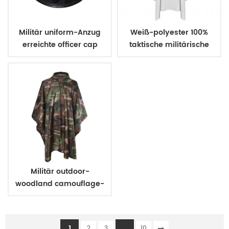
Militär uniform-Anzug
Weiß-polyester 100%
erreichte officer cap
taktische militärische
Regenmantel
Militär outdoor-
woodland camouflage-
poncho
1
...
2
3
10