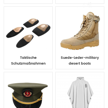
kugelsichere Weste
Militärarmee Polizei
Taktische
Suede-Leder-military
Schutzmaßnahmen
desert boots
assault Knie pads elbow
pads