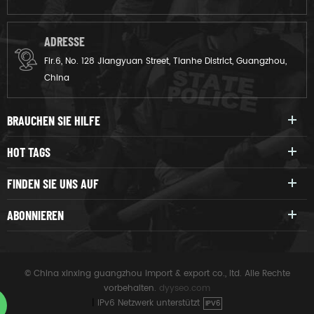
ADRESSE
Flr.6, No. 128 Jiangyuan Street, Tianhe District, Guangzhou,
China
BRAUCHEN SIE HILFE
HOT TAGS
FINDEN SIE UNS AUF
ABONNIEREN
© China xinxing guangzhou import & export co., ltd. Alle Rechte
vorbehalten.
dyyseo.com
|
IPv6 Netzwerk unterstützt
IPV6