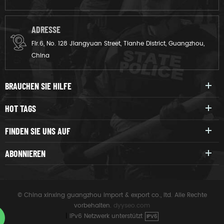
ADRESSE
Flr.6, No. 128 Jiangyuan Street, Tianhe District, Guangzhou,
China
BRAUCHEN SIE HILFE
HOT TAGS
FINDEN SIE UNS AUF
ABONNIEREN
© China xinxing guangzhou import & export co., ltd. Alle Rechte
vorbehalten.
dyyseo.com
|
IPv6 Netzwerk unterstützt
IPV6