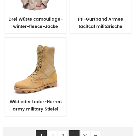
Drei Wüste camouflage-
PP-Gurtband Armee
winter-fleece-Jacke
tacitcal militärische
uniform Gürtel
Wildleder Leder-Herren
army military Stiefel
1
...
2
3
24