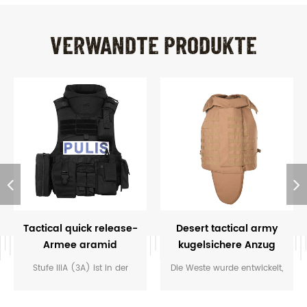
VERWANDTE PRODUKTE
Tactical quick release-
Desert tactical army
Armee aramid
kugelsichere Anzug
kugelsichere Weste
Weste iiia
Stufe IIIA (3A) ist in der
Die Weste wurde entwickelt,
Regel die höchste Ebene des
um das leichteste und best -
Schutzes finden Sie in den
fitting plate carrier für die