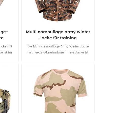
age-
Multi camouflage army winter
ke
Jacke für training
acke mit
Die Multi camouflage Army Winter Jacke
 ist für
mit fleece-Abnehmbare Innere Jacke ist
erial ist
für militärische Soldaten für die
off ist von
Ausbildung. Das wichtigste material ist
100% polyester, der Prozess der Stoff ist von
der Weberei.