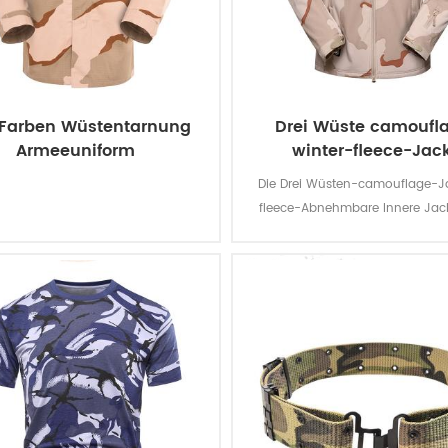
 Farben Wüstentarnung
Drei Wüste camoufl
Armeeuniform
winter-fleece-Jac
Die Drei Wüsten-camouflage-J
fleece-Abnehmbare Innere Jacke
Militär-Soldat. Das wichtigste mat
100% polyester, der Prozess der St
der Weberei.