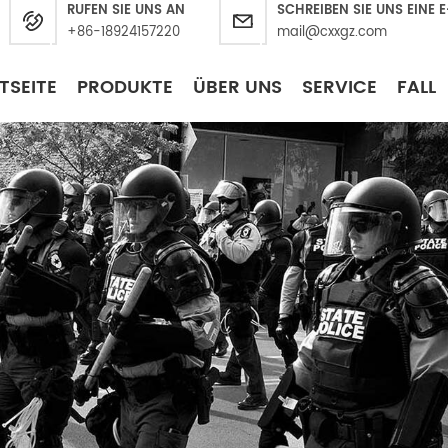
RUFEN SIE UNS AN
SCHREIBEN SIE UNS EINE 
+86-18924157220
mail@cxxgz.com
TSEITE
PRODUKTE
ÜBER UNS
SERVICE
FALL