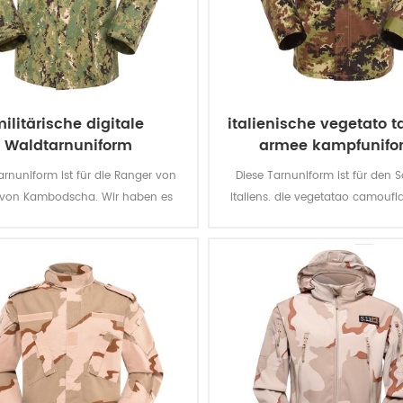
ilitärische digitale
italienische vegetato 
Waldtarnuniform
armee kampfunifo
arnuniform ist für die Ranger von
Diese Tarnuniform ist für den 
 von Kambodscha. Wir haben es
Italiens. die vegetatao camoufl
en Stoff bis zum fertigen Produkt
multicam passt feldartig itali
entworfen.
Umwelt.