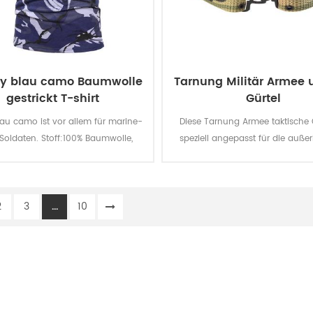
ary blau camo Baumwolle
Tarnung Militär Armee 
gestrickt T-shirt
Gürtel
lau camo ist vor allem für marine-
Diese Tarnung Armee taktische G
Soldaten. Stoff:100% Baumwolle,
speziell angepasst für die auße
kt, 160 G / qm, weich und bequem,
militärischen uniform.
ungsaktiv und gute Schweiß-
ion, die Farbe Echtheiten Licht -,
2
3
...
10
ch-und Reibung ist level 3-4