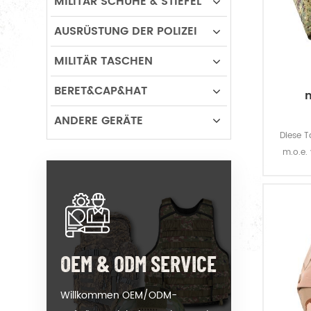
MILITÄR SCHUHE & STIEFEL
AUSRÜSTUNG DER POLIZEI
MILITÄR TASCHEN
BERET&CAP&HAT
m
ANDERE GERÄTE
Diese T
m.o.e.
vom grau
OEM & ODM SERVICE
Willkommen OEM/ODM-