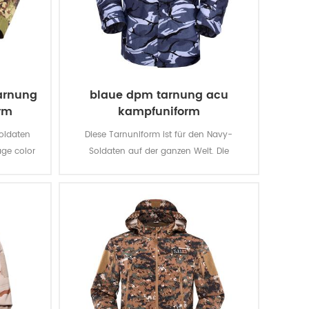
tarnung
blaue dpm tarnung acu
rm
kampfuniform
Soldaten
Diese Tarnuniform ist für den Navy-
age color
Soldaten auf der ganzen Welt. Die
enische
Tarnfarbe Multicam passt die meisten
Arten von Wasserschlachtfeldern wie
Ozean, Fluss, See usw.