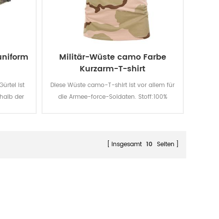
uniform
Militär-Wüste camo Farbe
Kurzarm-T-shirt
ürtel ist
Diese Wüste camo-T-shirt ist vor allem für
rhalb der
die Armee-force-Soldaten. Stoff:100%
Baumwolle, gestrickt, 160 G / qm, weich
und bequem, atmungsaktiv und gute
Schweiß-absorption, die Farbe Echtheiten
Licht -, Wasch-und Reibung ist level 3-4
insgesamt
10
Seiten