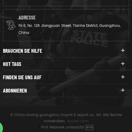
ADRESSE
Flr.6, No. 128 Jiangyuan Street, Tianhe District, Guangzhou,
China
BRAUCHEN SIE HILFE
HOT TAGS
FINDEN SIE UNS AUF
ABONNIEREN
© China xinxing guangzhou import & export co., ltd. Alle Rechte
vorbehalten.
dyyseo.com
|
IPv6 Netzwerk unterstützt
IPV6