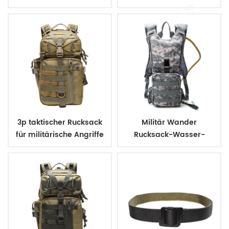
Gewebe militärischen
taktischen Rucksack für
die Jagd camping
3p taktischer Rucksack
Militär Wander
für militärische Angriffe
Rucksack-Wasser-
im Freien
Beutel