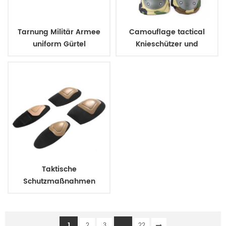
Tarnung Militär Armee
Camouflage tactical
uniform Gürtel
Knieschützer und
Ellbogenschützer
Taktische
Schutzmaßnahmen
assault Knie pads elbow
pads
1
...
2
3
22