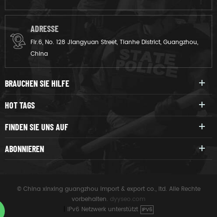
ADRESSE
Flr.6, No. 128 Jiangyuan Street, Tianhe District, Guangzhou,
China
BRAUCHEN SIE HILFE
HOT TAGS
FINDEN SIE UNS AUF
ABONNIEREN
© China xinxing guangzhou import & export co., ltd. Alle Rechte
vorbehalten.
dyyseo.com
|
IPv6 Netzwerk unterstützt
IPV6