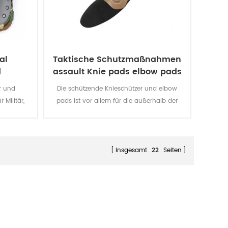
al
Taktische Schutzmaßnahmen
d
assault Knie pads elbow pads
r
r und
Die schützende Knieschützer und elbow
 Militär,
pads ist vor allem für die außerhalb der
Arbeiten,
militärischen uniform.
insgesamt
22
Seiten