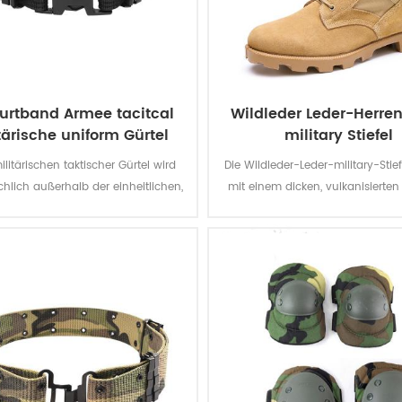
urtband Armee tacitcal
Wildleder Leder-Herre
tärische uniform Gürtel
military Stiefel
ilitärischen taktischer Gürtel wird
Die Wildleder-Leder-military-Sti
hlich außerhalb der einheitlichen,
mit einem dicken, vulkanisiert
von den Soldaten.
Mitnehmer-Panama-Außensoh
verbesserte Traktion, währen
unterwegs sind. Top Qualität a
Leder eine gute Qualität, lang
komfortabel, atmungsaktiv. M
optionalen wasserdicht, öl-bes
resistent gegen Feuer, stab-B
Funktion.