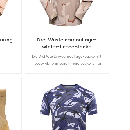
rnung
Drei Wüste camouflage-
winter-fleece-Jacke
Die Drei Wüsten-camouflage-Jacke mit
fleece-Abnehmbare Innere Jacke ist für
Militär-Soldat. Das wichtigste material ist
100% polyester, der Prozess der Stoff ist von
der Weberei.