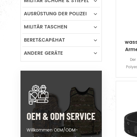
MILITÄR SCHUHE & STIEFEL
AUSRÜSTUNG DER POLIZEI
MILITÄR TASCHEN
BERET&CAP&HAT
wass
Arme
ANDERE GERÄTE
Der
Polye
bietet
dauerha
OEM & ODM SERVICE
Willkommen OEM/ODM-