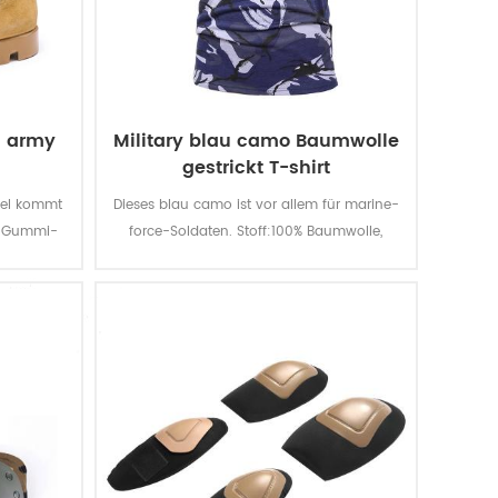
n army
Military blau camo Baumwolle
gestrickt T-shirt
efel kommt
Dieses blau camo ist vor allem für marine-
en Gummi-
force-Soldaten. Stoff:100% Baumwolle,
le für
gestrickt, 160 G / qm, weich und bequem,
d Sie
atmungsaktiv und gute Schweiß-
us echtem
absorption, die Farbe Echtheiten Licht -,
lebig,
Wasch-und Reibung ist level 3-4
it der
tändig,
eweis-