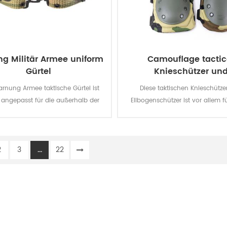
ng Militär Armee uniform
Camouflage tactic
Gürtel
Knieschützer un
Ellbogenschütze
arnung Armee taktische Gürtel ist
Diese taktischen Knieschütze
l angepasst für die außerhalb der
Ellbogenschützer ist vor allem für
militärischen uniform.
Armee, Polizei, Security, Männer, 
etc.
2
3
...
22