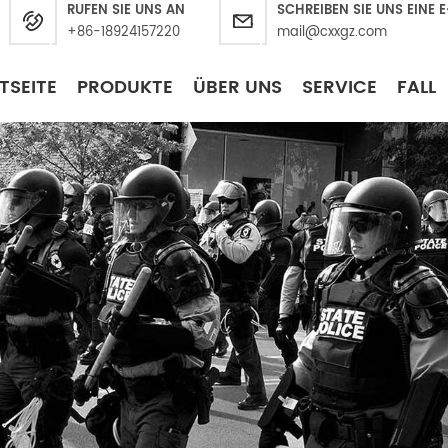
RUFEN SIE UNS AN
SCHREIBEN SIE UNS EINE 
+86-18924157220
mail@cxxgz.com
TSEITE
PRODUKTE
ÜBER UNS
SERVICE
FALL