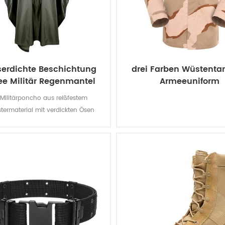
erdichte Beschichtung
drei Farben Wüstenta
e Militär Regenmantel
Armeeuniform
Poncho
 Militärponcho aus reißfestem
stermaterial mit verdickten Ösen
 einen besseren Wetterschutz, ist
ft wasserabweisend und äußerst
abrieb- und reißfest.