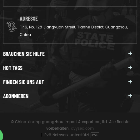
ADRESSE
Flr.6, No. 128 Jiangyuan Street, Tianhe District, Guangzhou,
China
BRAUCHEN SIE HILFE
HOT TAGS
FINDEN SIE UNS AUF
ABONNIEREN
© China xinxing guangzhou import & export co., ltd. Alle Rechte
vorbehalten.
dyyseo.com
|
IPv6 Netzwerk unterstützt
IPV6