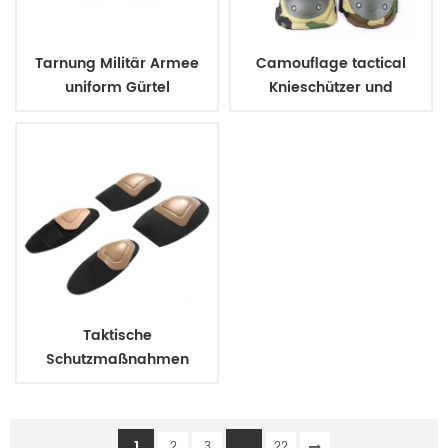
Tarnung Militär Armee
Camouflage tactical
uniform Gürtel
Knieschützer und
Ellbogenschützer
Taktische
Schutzmaßnahmen
assault Knie pads elbow
pads
1
...
2
3
22