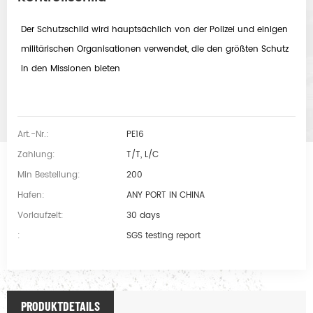
Der Schutzschild wird hauptsächlich von der Polizei und einigen
militärischen Organisationen verwendet, die den größten Schutz
in den Missionen bieten
Art.-Nr.:
PE16
Zahlung:
T/T, L/C
Min Bestellung:
200
Hafen:
ANY PORT IN CHINA
Vorlaufzeit:
30 days
:
SGS testing report
PRODUKTDETAILS