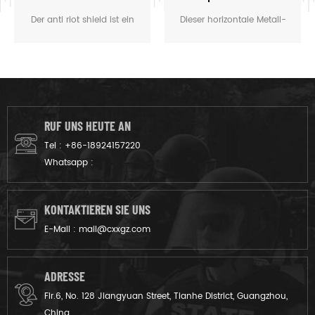
-Kontrollschild
Der anti riot shield ist ein
Dieser horizontale Metall-
hauptsächlich von der
Antibiot-Schild horizontaler
Polizei und einigen
Metallschild ist für maximale
militärischen Organisationen,
Verteidigung mit verstärktem
die bieten den größten
Stahllegierungsbau und
Schutz in den Missionen.
einem breiten Querdesign
zum Schutz vor
RUF UNS HEUTE AN
Auswirkungen, Projektilen
Tel :
+86-18924157220
und Publikumsstschwarzen
Whatsapp :
in Hochrisiko-Szenarien
konstruiert.
KONTAKTIEREN SIE UNS
E-Mail :
mail@cxxgz.com
ADRESSE
Flr.6, No. 128 Jiangyuan Street, Tianhe District, Guangzhou,
China