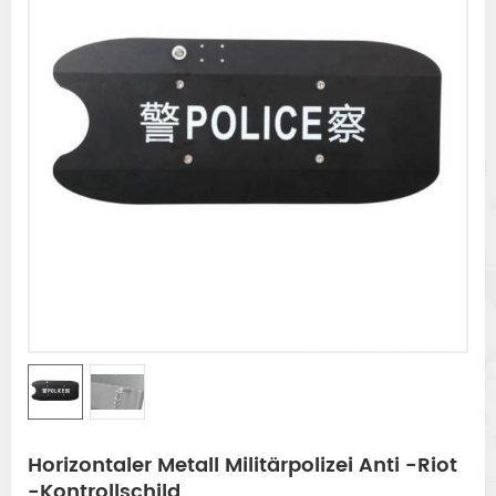
Horizontaler Metall Militärpolizei Anti -Riot
-Kontrollschild