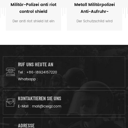
Militär-Polizei anti riot
Metall Militärpolizei
control shield
Anti-Aufruhr-
Kontrollschild
Der anti riot shield ist ein
Der Schutzschild wird
hauptsächlich von der
hauptsächlich von der
Polizei und einigen
Polizei und einigen
militärischen Organisationen,
militärischen Organisationen
die bieten den größten
verwendet, die den größten
Schutz in den Missionen.
Schutz in den Missionen
bieten
RUF UNS HEUTE AN
Tel :
+86-18924157220
Whatsapp :
KONTAKTIEREN SIE UNS
E-Mail :
mail@cxxgz.com
ADRESSE