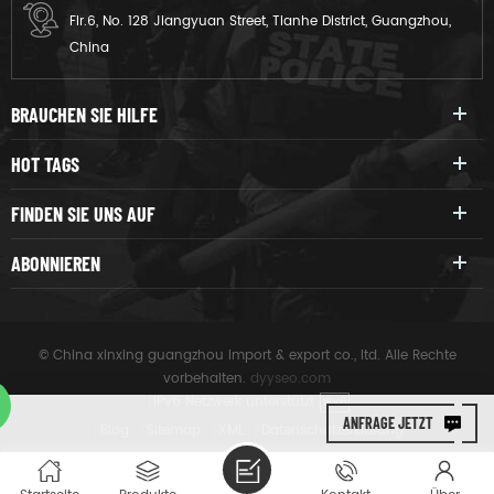
Flr.6, No. 128 Jiangyuan Street, Tianhe District, Guangzhou,
China
BRAUCHEN SIE HILFE
HOT TAGS
FINDEN SIE UNS AUF
ABONNIEREN
© China xinxing guangzhou import & export co., ltd. Alle Rechte
vorbehalten.
dyyseo.com
|
IPv6 Netzwerk unterstützt
IPV6
ANFRAGE JETZT
|
Blog
|
Sitemap
|
XML
|
Datenschutzerklärung