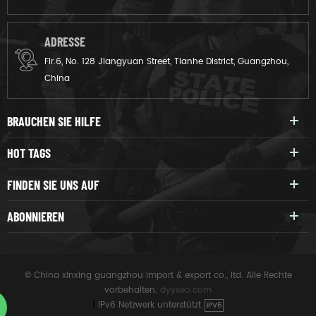
ADRESSE
Flr.6, No. 128 Jiangyuan Street, Tianhe District, Guangzhou,
China
BRAUCHEN SIE HILFE
HOT TAGS
FINDEN SIE UNS AUF
ABONNIEREN
© China xinxing guangzhou import & export co., ltd. Alle Rechte
vorbehalten.
dyyseo.com
|
IPv6 Netzwerk unterstützt
IPV6