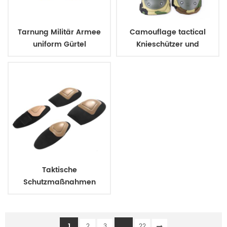
Tarnung Militär Armee
Camouflage tactical
uniform Gürtel
Knieschützer und
Ellbogenschützer
Taktische
Schutzmaßnahmen
assault Knie pads elbow
pads
1
...
2
3
22