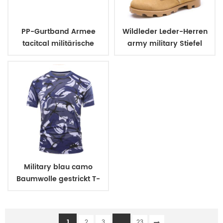
PP-Gurtband Armee
Wildleder Leder-Herren
tacitcal militärische
army military Stiefel
uniform Gürtel
Military blau camo
Baumwolle gestrickt T-
shirt
1
...
2
3
23