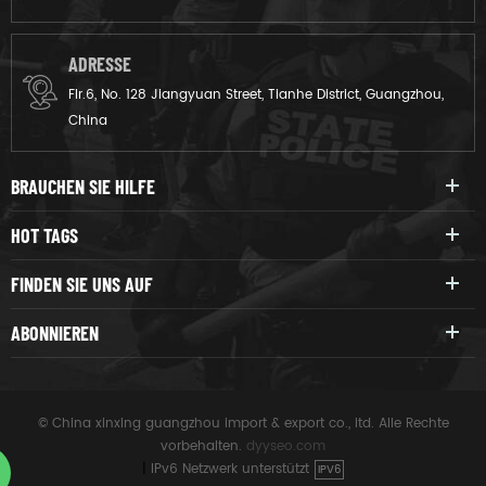
ADRESSE
Flr.6, No. 128 Jiangyuan Street, Tianhe District, Guangzhou,
China
BRAUCHEN SIE HILFE
HOT TAGS
FINDEN SIE UNS AUF
ABONNIEREN
© China xinxing guangzhou import & export co., ltd. Alle Rechte
vorbehalten.
dyyseo.com
|
IPv6 Netzwerk unterstützt
IPV6