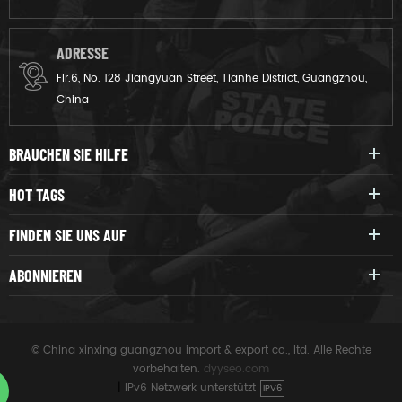
ADRESSE
Flr.6, No. 128 Jiangyuan Street, Tianhe District, Guangzhou,
China
BRAUCHEN SIE HILFE
HOT TAGS
FINDEN SIE UNS AUF
ABONNIEREN
© China xinxing guangzhou import & export co., ltd. Alle Rechte
vorbehalten.
dyyseo.com
|
IPv6 Netzwerk unterstützt
IPV6