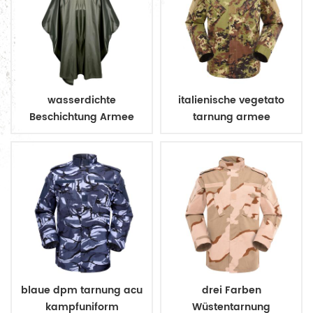
wasserdichte
italienische vegetato
Beschichtung Armee
tarnung armee
Militär Regenmantel
kampfuniform
Poncho
blaue dpm tarnung acu
drei Farben
kampfuniform
Wüstentarnung