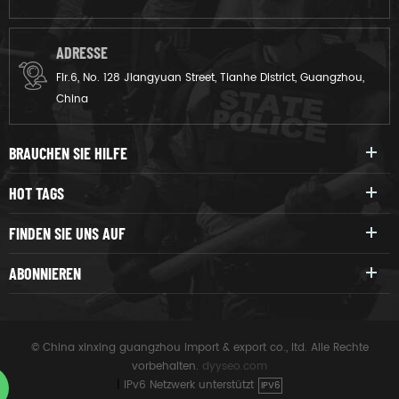
ADRESSE
Flr.6, No. 128 Jiangyuan Street, Tianhe District, Guangzhou,
China
BRAUCHEN SIE HILFE
HOT TAGS
FINDEN SIE UNS AUF
ABONNIEREN
© China xinxing guangzhou import & export co., ltd. Alle Rechte
vorbehalten.
dyyseo.com
|
IPv6 Netzwerk unterstützt
IPV6