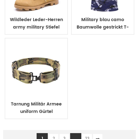
Wildleder Leder-Herren
Military blau camo
army military Stiefel
Baumwolle gestrickt T-
shirt
Tarnung Militär Armee
uniform Gürtel
1
...
2
3
23