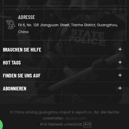
ADRESSE
Flr.6, No. 128 Jiangyuan Street, Tianhe District, Guangzhou,
China
BRAUCHEN SIE HILFE
HOT TAGS
FINDEN SIE UNS AUF
ABONNIEREN
© China xinxing guangzhou import & export co., ltd. Alle Rechte
vorbehalten.
dyyseo.com
|
IPv6 Netzwerk unterstützt
IPV6