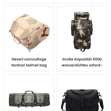
Regenmantel
poncho
Desert camouflage
Große Kapazität 600D
tactical helmet bag
wasserdichtes oxford-
Gewebe militärischen
taktischen Rucksack für
die Jagd camping