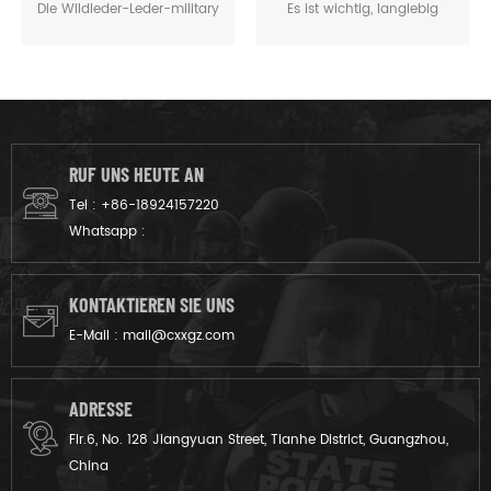
Die Wildleder-Leder-military
Es ist wichtig, langlebig
desert-Stiefel sind Stiefel
Schuhe, die Sie schützen
entworfen, um getragen
wird, wenn Sie Ausführung
werden, die von Soldaten
der Aufgabe und bewegen
während des Kampfes oder
Sie sich schnell. Die
in der taktischen Ausbildung.
camouflage black combat
Es ist langlebig und von
Militär-Dschungel-Stiefel ist
RUF UNS HEUTE AN
guter Qualität.
eine gute Wahl.
Tel :
+86-18924157220
Whatsapp :
KONTAKTIEREN SIE UNS
E-Mail :
mail@cxxgz.com
ADRESSE
Flr.6, No. 128 Jiangyuan Street, Tianhe District, Guangzhou,
China