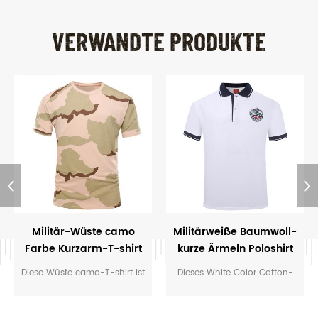
VERWANDTE PRODUKTE
Militär-Wüste camo
Militärweiße Baumwoll-
Farbe Kurzarm-T-shirt
kurze Ärmeln Poloshirt
Diese Wüste camo-T-shirt ist
Dieses White Color Cotton-
vor allem für die Armee-
Poloshirt ist hauptsächlich
force-Soldaten. Stoff:100%
für Armee Force Offizier.