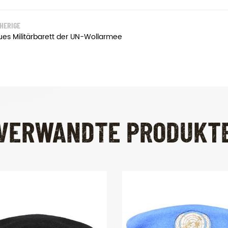
HERIGE
ues Militärbarett der UN-Wollarmee
VERWANDTE PRODUKT