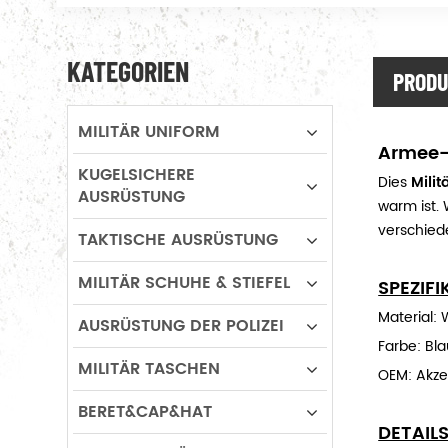
KATEGORIEN
PRODU
MILITÄR UNIFORM
Armee-B
KUGELSICHERE
Dies
Milit
AUSRÜSTUNG
warm ist.
verschied
TAKTISCHE AUSRÜSTUNG
MILITÄR SCHUHE & STIEFEL
SPEZIF
Material: 
AUSRÜSTUNG DER POLIZEI
Farbe: Bla
MILITÄR TASCHEN
OEM: Akze
BERET&CAP&HAT
DETAIL