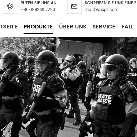
RUFEN SIE UNS AN
SCHREIBEN SIE UNS EINE 
+86-18924157220
mail@cxxgz.com
TSEITE
PRODUKTE
ÜBER UNS
SERVICE
FALL