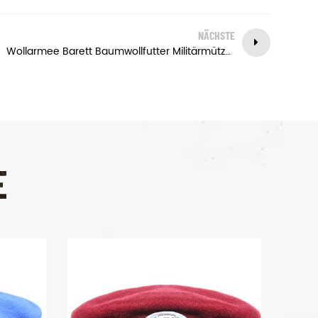
NÄCHSTE
Wollarmee Barett Baumwollfutter Militärmütze Barett mit Abzeichen
E