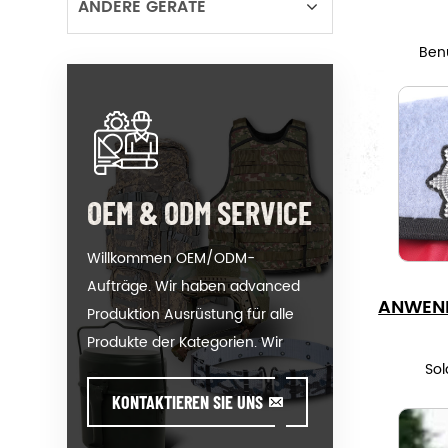
ANDERE GERÄTE
Benu
OEM & ODM SERVICE
Willkommen OEM/ODM-
Aufträge. Wir haben advanced
ANWEN
Produktion Ausrüstung für alle
Produkte der Kategorien. Wir
Sol
können Ihr logo auf unsere
heiß-Verkauf Modell oder helfen
KONTAKTIEREN SIE UNS
Ihnen bei der Herstellung von