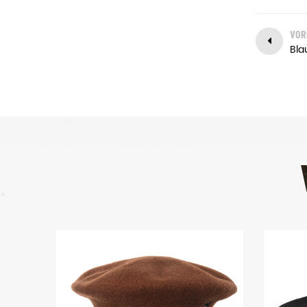
um sicherzustellen, dass die
Ware deliveried rechtzeitig.
VOR
Bla