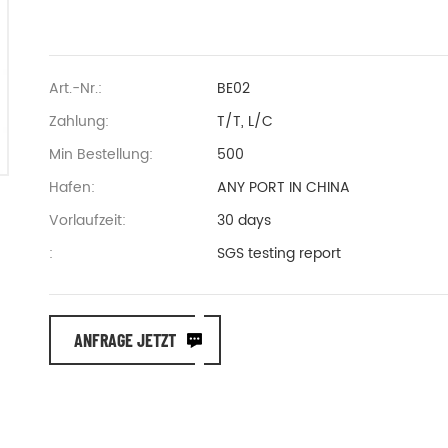
Art.-Nr.:
BE02
Zahlung:
T/T, L/C
Min Bestellung:
500
Hafen:
ANY PORT IN CHINA
Vorlaufzeit:
30 days
:
SGS testing report
ANFRAGE JETZT