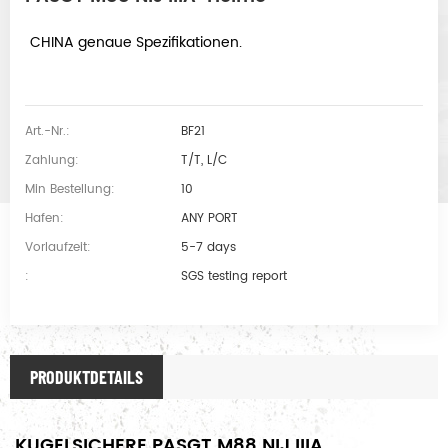
CHINA genaue Spezifikationen.
Art.-Nr.:
BF21
Zahlung:
T/T, L/C
Min Bestellung:
10
Hafen:
ANY PORT
Vorlaufzeit:
5-7 days
:
SGS testing report
PRODUKTDETAILS
KUGELSICHERE PASGT M88 NIJ IIIA