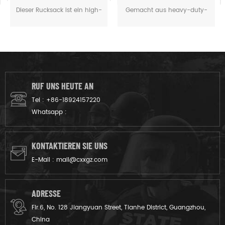
Gewebe militärischen
Dieser Rucksack ist ein high-
Gemacht aus heavy-duty-
taktischen Rucksack für
performance-Mehrzweck-
Wasser-und reißfest-600D
die Jagd camping
Tasche, die füllt mehrere
oxford,das ist leicht,anti-
Rollen, von einem taktischen
Korrosion,sehr robust und
assault pack Jagd-Rucksack
widerstandsfähig und
nach einer Notfall-go-
reißfest.Hohe Intensität und
Tasche.
langlebig.
RUF UNS HEUTE AN
Tel :
+86-18924157220
Whatsapp :
KONTAKTIEREN SIE UNS
E-Mail :
mail@cxxgz.com
ADRESSE
Flr.6, No. 128 Jiangyuan Street, Tianhe District, Guangzhou,
China