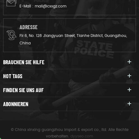
E-Mail :
mail@cxxgz.com
ADRESSE
Flr.6, No. 128 Jiangyuan Street, Tianhe District, Guangzhou,
China
BRAUCHEN SIE HILFE
HOT TAGS
FINDEN SIE UNS AUF
ABONNIEREN
© China xinxing guangzhou import & export co., ltd. Alle Rechte
vorbehalten.
dyyseo.com